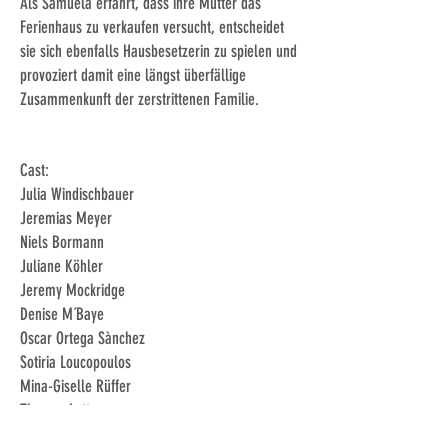
Als Samuela erfährt, dass ihre Mutter das
Ferienhaus zu verkaufen versucht, entscheidet
sie sich ebenfalls Hausbesetzerin zu spielen und
provoziert damit eine längst überfällige
Zusammenkunft der zerstrittenen Familie.
Cast:
Julia Windischbauer
Jeremias Meyer
Niels Bormann
Juliane Köhler
Jeremy Mockridge
Denise M´Baye
Oscar Ortega Sànchez
Sotiria Loucopoulos
Mina-Giselle Rüffer
Thomas Lettow
Sofie Gross